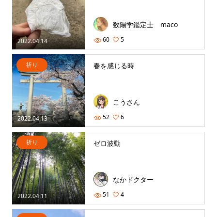
数陽学鑑定士 maco
60
5
2022.04.14
祈り
春を感じる時
こうさん
52
6
2022.04.13
祈り
ゼロ波動
なかドクター
51
4
2022.04.11