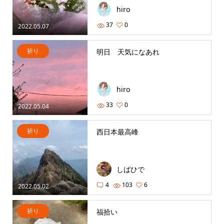
hiro
37
0
2022.05.07
祈り
明日 天気になあれ
hiro
33
0
2022.05.04
祈り
西日本最高峰
しばひで
4
103
6
2022.05.02
祈り
福拾い