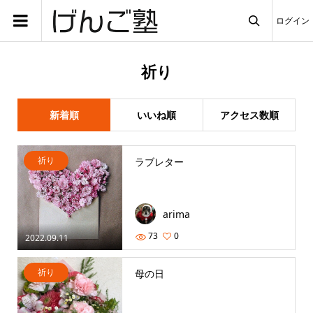
ログイン

祈り
新着順
いいね順
アクセス数順
祈り
ラブレター
arima
73
0
2022.09.11
祈り
母の日