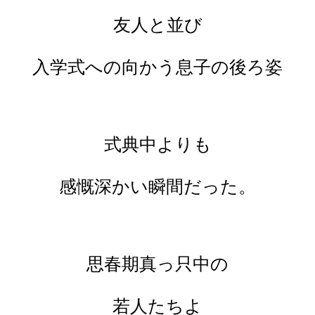
友人と並び
入学式への向かう息子の後ろ姿
式典中よりも
感慨深かい瞬間だった。
思春期真っ只中の
若人たちよ