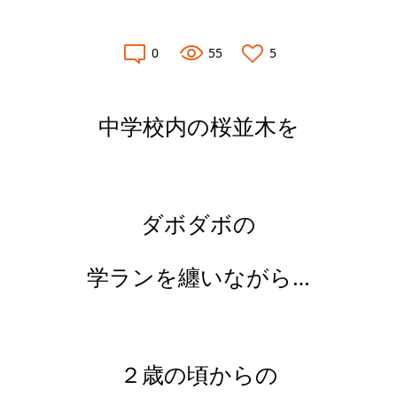
0
55
5
中学校内の桜並木を
ダボダボの
学ランを纏いながら…
２歳の頃からの