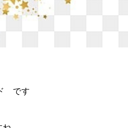
ド です
すね