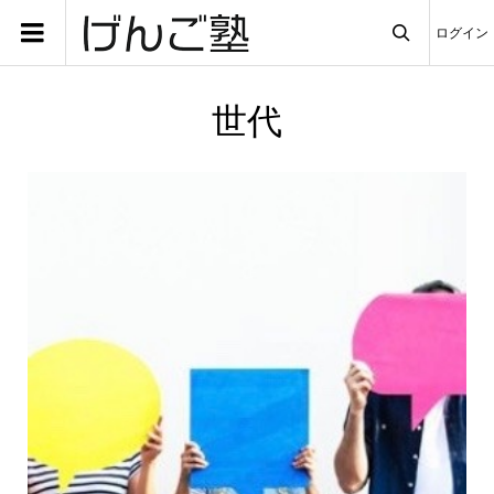
ログイン

世代