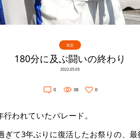
肯定
180分に及ぶ闘いの終わり
2022.05.03
0
38
0
年行われていたパレード。
過ぎて3年ぶりに復活したお祭りの、最後