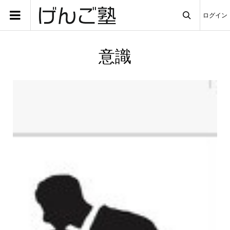
ログイン

意識